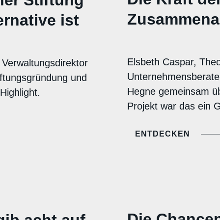
Zusammenar
ernative ist
Elsbeth Caspar, Theo
 Verwaltungsdirektor
Unternehmensberater,
iftungsgründung und
Hegne gemeinsam über
Highlight.
Projekt war das ein G
ENTDECKEN
Die Chancen
gib acht auf